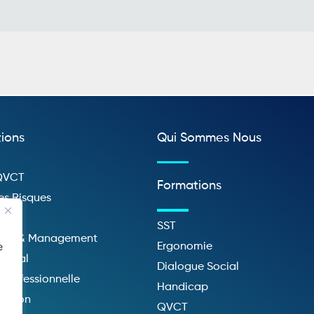
tions
Qui Sommes Nous
 QVCT
Formations
es Risques
e
SST
tion & Management
e
Ergonomie
Social
Dialogue Social
Professionnelle
Handicap
ation
QVCT