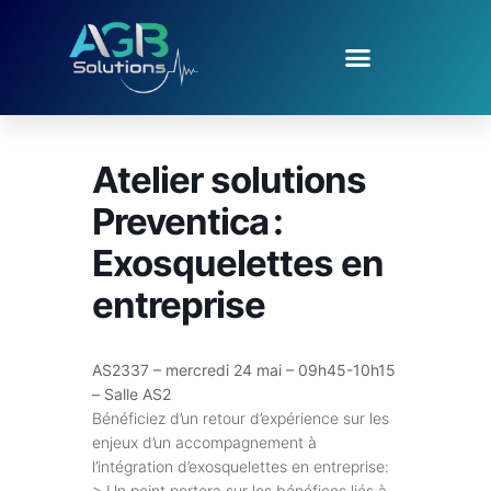
Atelier solutions
Preventica :
Exosquelettes en
entreprise
AS2337 – mercredi 24 mai – 09h45-10h15
– Salle AS2
Bénéficiez d’un retour d’expérience sur les
enjeux d’un accompagnement à
l’intégration d’exosquelettes en entreprise:
> Un point portera sur les bénéfices liés à